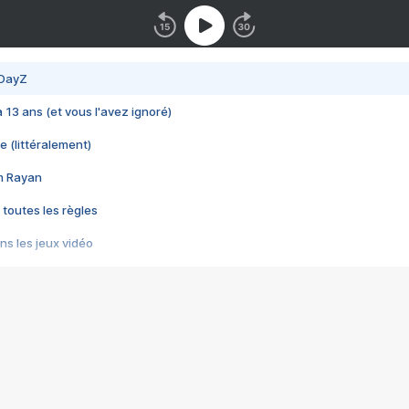
 DayZ
 a 13 ans (et vous l'avez ignoré)
e (littéralement)
im Rayan
 toutes les règles
s les jeux vidéo
us choquant de Rockstar ? - Le scandale BULLY
e plus moche de Steam
du RÊVE tourne au CAUCHEMAR
pendant 8 heures
it… à tort