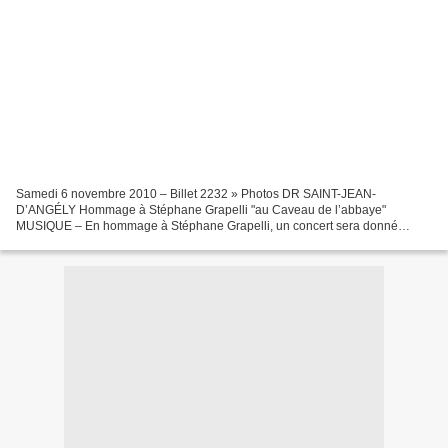
Samedi 6 novembre 2010 – Billet 2232 » Photos DR SAINT-JEAN-
D’ANGÉLY Hommage à Stéphane Grapelli "au Caveau de l’abbaye"
MUSIQUE – En hommage à Stéphane Grapelli, un concert sera donné
vendredi 26 novembre à 20 h 30, au Caveau de l’Abbaye. Antoine Hervier...