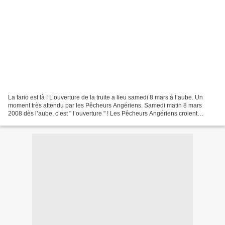
La fario est là ! L’ouverture de la truite a lieu samedi 8 mars à l’aube. Un
moment très attendu par les Pêcheurs Angériens. Samedi matin 8 mars
2008 dès l’aube, c’est " l’ouverture " ! Les Pêcheurs Angériens croient
encore en l'avenir de leurs rivières...