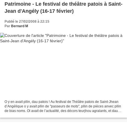
Patrimoine - Le festival de théâtre patois à Saint-
Jean d'Angély (16-17 février)
Publié le 27/02/2008 à 22:15
Par
Bernard M
O y en avait pllin, dau patois ! Au festival de Théâtre patois de Saint-Jhean
d’Angélique o y avait pllin de "passeurs de mots", pllin de pièces anvec pllin
de bias noms. Ol avait de l’actualité, des décors teurjhou agralants, et dau
monde pour in bon...