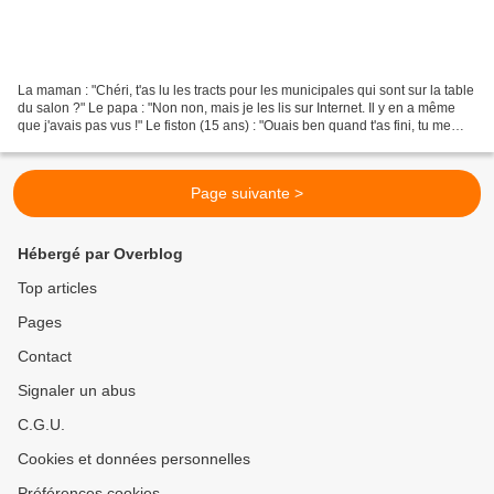
La maman : "Chéri, t'as lu les tracts pour les municipales qui sont sur la table
du salon ?" Le papa : "Non non, mais je les lis sur Internet. Il y en a même
que j'avais pas vus !" Le fiston (15 ans) : "Ouais ben quand t'as fini, tu me
l'dis, moi faut...
Page suivante >
Hébergé par Overblog
Top articles
Pages
Contact
Signaler un abus
C.G.U.
Cookies et données personnelles
Préférences cookies