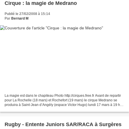
Cirque : la magie de Medrano
Publié le 27/02/2008 à 15:14
Par
Bernard M
La magie est dans le chapiteau Photo http://cirques.free.fr Avant de repartir
pour La Rochelle (18 mars) et Rochefort (19 mars) le cirque Medrano se
produira à Saint-Jean d’Angély (espace Victor Hugo) lundi 17 mars à 19 h
30 : deux heures de spectacle...
Rugby - Entente Juniors SAR/RACA à Surgères