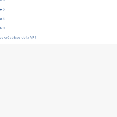
e 5
e 4
e 3
s créatrices de la VF !
e 2
e 1
e Mektoub My Love arrive enfin ! Rencontre avec Shaïn Boumedine et Sal
i : après Toni en famille
elle réalise le bouleversant Dites lui que je l'aime
ais ! Rencontre autour de Vie privée de Rebecca Zlotowski
 de Marguerite, Grave... Rencontre avec Ella Rumpf
 Les Rêveurs, un film intime sur la santé mentale