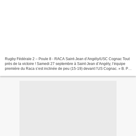
Rugby Fédérale 2 – Poule 8 - RACA Saint-Jean d’Angély/USC Cognac Tout
près de la victoire ! Samedi 27 septembre à Saint-Jean d’Angély, l’équipe
première du Raca s’est inclinée de peu (15-19) devant l’US Cognac. » B. P. -
P. M. - B. M. Gonzalo Albrizi...