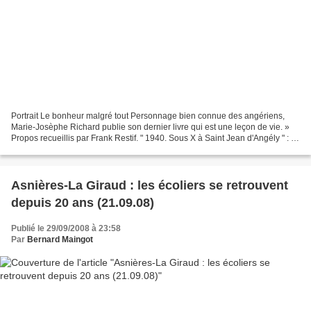
Portrait Le bonheur malgré tout Personnage bien connue des angériens,
Marie-Josèphe Richard publie son dernier livre qui est une leçon de vie. »
Propos recueillis par Frank Restif. " 1940. Sous X à Saint Jean d'Angély " : le
titre dernier livre de Marie-Josèphe...
Asnières-La Giraud : les écoliers se retrouvent
depuis 20 ans (21.09.08)
Publié le 29/09/2008 à 23:58
Par
Bernard Maingot