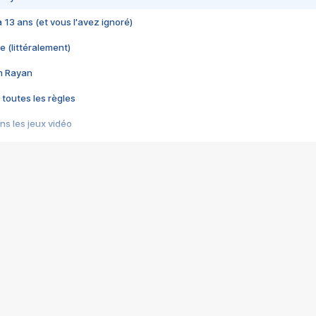
 a 13 ans (et vous l'avez ignoré)
e (littéralement)
im Rayan
 toutes les règles
s les jeux vidéo
us choquant de Rockstar ? - Le scandale BULLY
e plus moche de Steam
du RÊVE tourne au CAUCHEMAR
pendant 8 heures
it… à tort
umiliés par un jeu vidéo
ire - Final Fantasy 8