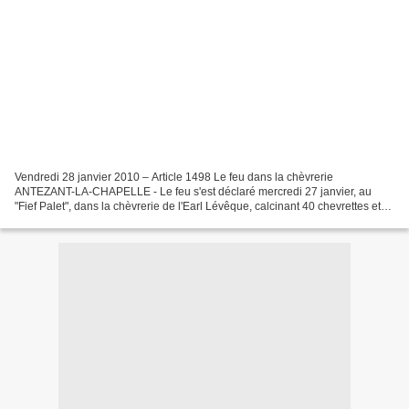
Vendredi 28 janvier 2010 – Article 1498 Le feu dans la chèvrerie
ANTEZANT-LA-CHAPELLE - Le feu s'est déclaré mercredi 27 janvier, au
"Fief Palet", dans la chèvrerie de l'Earl Lévêque, calcinant 40 chevrettes et
détruisant un bâtiment d'exploitation. »...