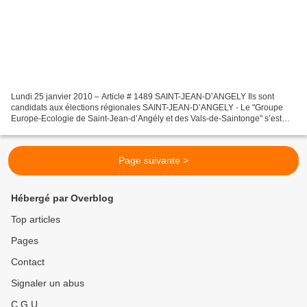
Lundi 25 janvier 2010 – Article # 1489 SAINT-JEAN-D’ANGELY Ils sont
candidats aux élections régionales SAINT-JEAN-D’ANGELY - Le "Groupe
Europe-Ecologie de Saint-Jean-d’Angély et des Vals-de-Saintonge" s’est
constitué samedi 23 janvier 2010. Gabriel Delicourt....
Page suivante >
Hébergé par Overblog
Top articles
Pages
Contact
Signaler un abus
C.G.U.