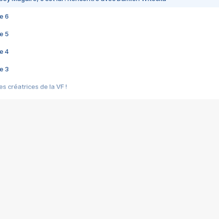
e 6
e 5
e 4
e 3
s créatrices de la VF !
e 2
e 1
e Mektoub My Love arrive enfin ! Rencontre avec Shaïn Boumedine et Sal
i : après Toni en famille
elle réalise le bouleversant Dites lui que je l'aime
ais ! Rencontre autour de Vie privée de Rebecca Zlotowski
 de Marguerite, Grave... Rencontre avec Ella Rumpf