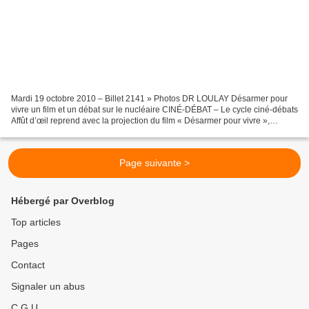
Mardi 19 octobre 2010 – Billet 2141 » Photos DR LOULAY Désarmer pour
vivre un film et un débat sur le nucléaire CINÉ-DÉBAT – Le cycle ciné-débats
Affût d’œil reprend avec la projection du film « Désarmer pour vivre »,
vendredi 22 octobre à 20 h 30, salle...
Page suivante >
Hébergé par Overblog
Top articles
Pages
Contact
Signaler un abus
C.G.U.