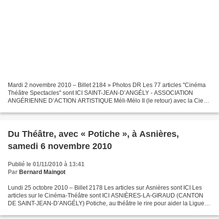
Mardi 2 novembre 2010 – Billet 2184 » Photos DR Les 77 articles "Cinéma
Théâtre Spectacles" sont ICI SAINT-JEAN-D’ANGÉLY - ASSOCIATION
ANGÉRIENNE D’ACTION ARTISTIQUE Méli-Mélo II (le retour) avec la Cie
Chicos Mambo DANSE – L’A4 propose « Méli-Mélo II...
Du Théâtre, avec « Potiche », à Asnières,
samedi 6 novembre 2010
Publié le 01/11/2010 à 13:41
Par
Bernard Maingot
Lundi 25 octobre 2010 – Billet 2178 Les articles sur Asnières sont ICI Les
articles sur le Cinéma-Théâtre sont ICI ASNIÈRES-LA-GIRAUD (CANTON
DE SAINT-JEAN-D’ANGÉLY) Potiche, au théâtre le rire pour aider la Ligue
contre le cancer THÉÂTRE – Samedi 6 novembre,...