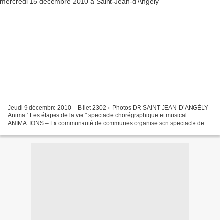
Jeudi 9 décembre 2010 – Billet 2302 » Photos DR SAINT-JEAN-D’ANGÉLY
Anima " Les étapes de la vie " spectacle chorégraphique et musical
ANIMATIONS – La communauté de communes organise son spectacle de
Noël, mercredi 15 décembre, à 19 h 15, à la salle Aliénor-d’Aquitaine....