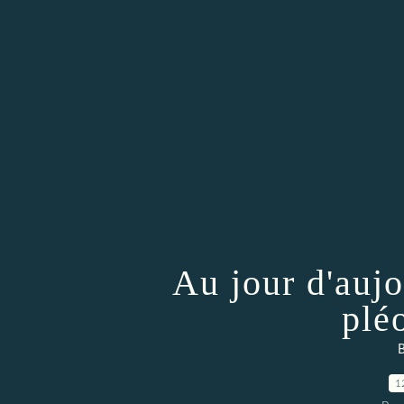
Au jour d'aujo
plé
B
1