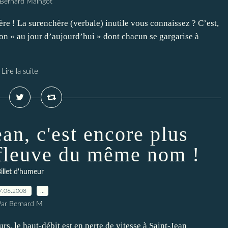
 Bernard Maingot
! La surenchère (verbale) inutile vous connaissez ? C’est,
n « au jour d’aujourd’hui » dont chacun se gargarise à
Lire la suite
ean, c'est encore plus
e fleuve du même nom !
illet d'humeur
7.06.2008
…
Par Bernard M
rs, le haut-débit est en perte de vitesse à Saint-Jean