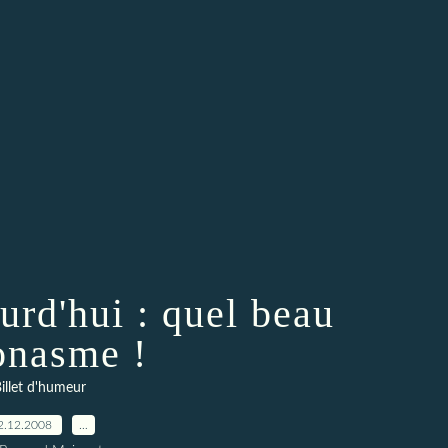
urd'hui : quel beau
onasme !
illet d'humeur
2.12.2008
…