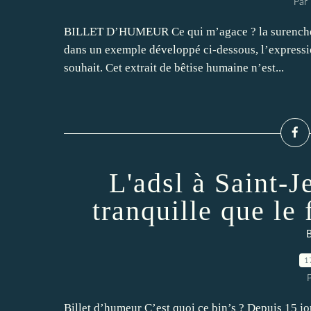
Par
BILLET D’HUMEUR Ce qui m’agace ? la surenchère 
dans un exemple développé ci-dessous, l’expressio
souhait. Cet extrait de bêtise humaine n’est...
L'adsl à Saint-J
tranquille que l
B
1
Billet d’humeur C’est quoi ce bin’s ? Depuis 15 jou