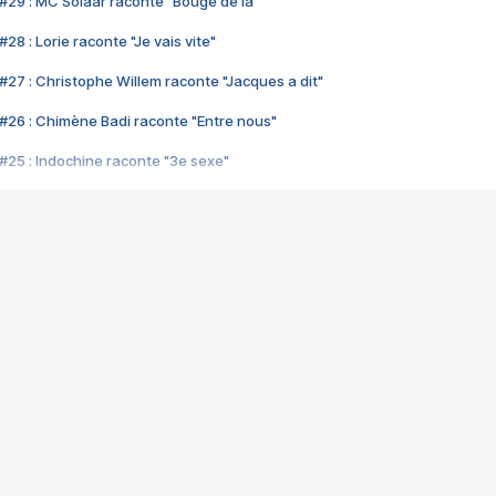
#29 : MC Solaar raconte "Bouge de là"
28 : Lorie raconte "Je vais vite"
#27 : Christophe Willem raconte "Jacques a dit"
#26 : Chimène Badi raconte "Entre nous"
#25 : Indochine raconte "3e sexe"
#24 : Zaho raconte "C'est chelou"
#23 : Patrick Bruel raconte "Au café des délices"
#22 : Kyo raconte "Le chemin"
#21 : Nolwenn Leroy raconte "Cassé"
#20 : Patrick Hernandez raconte "Born to be alive"
#19 : Lorie raconte "Près de moi"
#18 : Michael Jones raconte "A nos actes manqués" (avec Jean-Jacque
#17 : Khaled raconte "Aïcha"